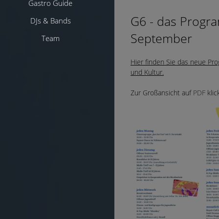
Gastro Guide
G6 - das Progra
DJs & Bands
September
Team
Hier finden Sie das neue Pr
und Kultur.
Zur Großansicht auf
PDF
klic