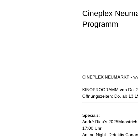
Cineplex Neumar
Programm
CINEPLEX NEUMARKT -
ww
KINOPROGRAMM von Do. 28.
Öffnungszeiten: Do. ab 13:15
Specials:
André Rieu’s 2025Maastricht
17:00 Uhr.
Anime Night: Detektiv Conan