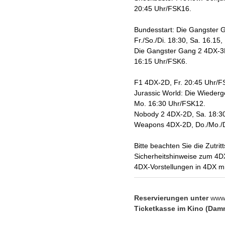
20:45 Uhr/FSK16.
Bundesstart: Die Gangster G
Fr./So./Di. 18:30, Sa. 16.15
Die Gangster Gang 2 4DX-3D,
16:15 Uhr/FSK6.
F1 4DX-2D, Fr. 20:45 Uhr/F
Jurassic World: Die Wiederg
Mo. 16:30 Uhr/FSK12.
Nobody 2 4DX-2D, Sa. 18:3
Weapons 4DX-2D, Do./Mo./D
Bitte beachten Sie die Zutr
Sicherheitshinweise zum 4D
4DX-Vorstellungen in 4DX mi
Reservierungen unter
www.
Ticketkasse im Kino (Damm