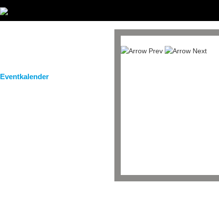
Startseite
Magazin
Bilder
Eventkalender
Clubs / Partner
Service / Taxi
Gastro Guide
DJs & Bands
Team
Eventkalender