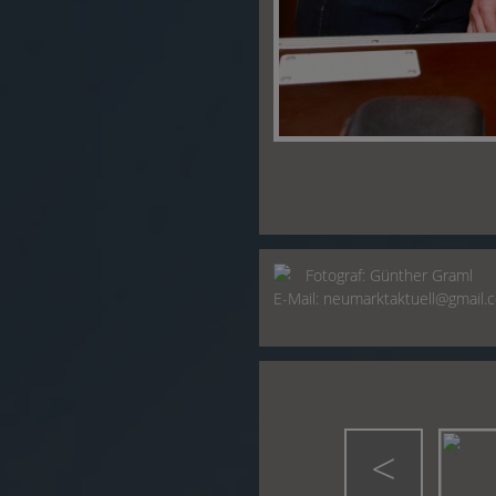
Fotograf:
Günther Graml
E-Mail:
neumarktaktuell@gmail.
<