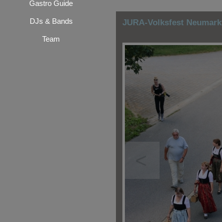
Gastro Guide
DJs & Bands
JURA-Volksfest Neumarkt
Team
<