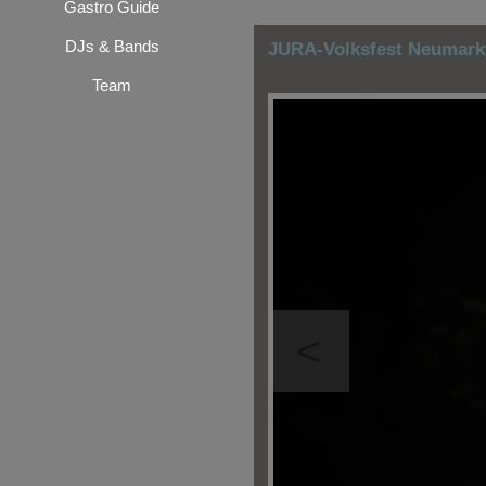
Gastro Guide
DJs & Bands
JURA-Volksfest Neumarkt
Team
<