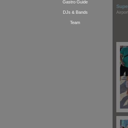
Gastro Guide
Supe
DJs & Bands
Airpo
Team