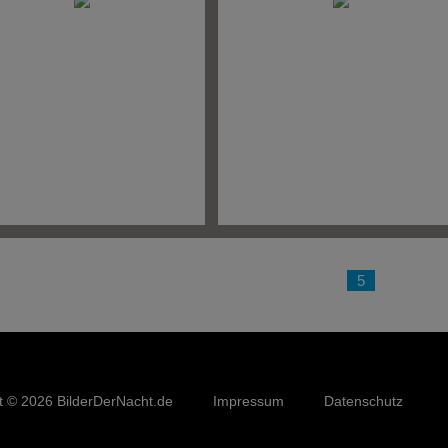
< Vorherige
2
3
4
5
6
7
t © 2026 BilderDerNacht.de
Impressum
Datenschutz