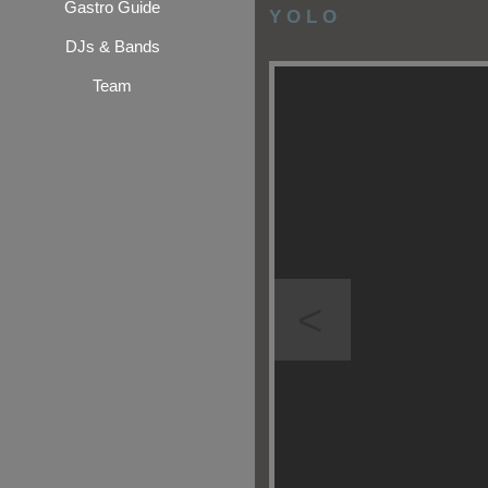
Gastro Guide
Y O L O
DJs & Bands
Team
<