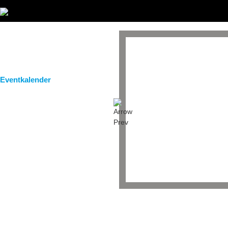
Startseite
Magazin
Bilder
Eventkalender
Clubs / Partner
Service / Taxi
Gastro Guide
DJs & Bands
Team
Eventkalender