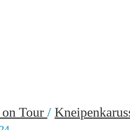
 on Tour
/
Kneipenkarus
024