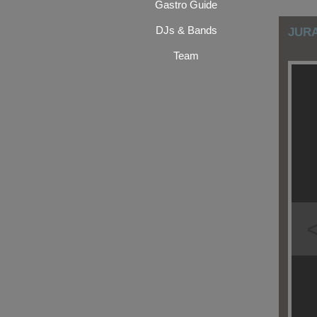
Gastro Guide
DJs & Bands
JURA
Team