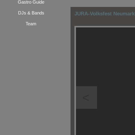
Gastro Guide
DJs & Bands
JURA-Volksfest Neumarkt
Team
<