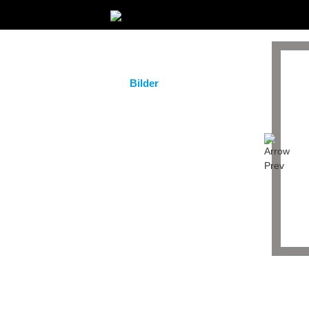
Startseite
Magazin
Bilder
Eventkalender
Clubs / Partner
Service / Taxi
Gastro Guide
DJs & Bands
Team