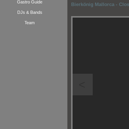
Gastro Guide
Bierkönig Mallorca - Clo
DJs & Bands
Team
<