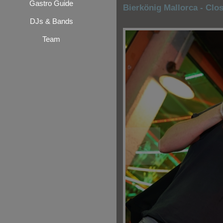
Gastro Guide
Bierkönig Mallorca - Clo
DJs & Bands
Team
<