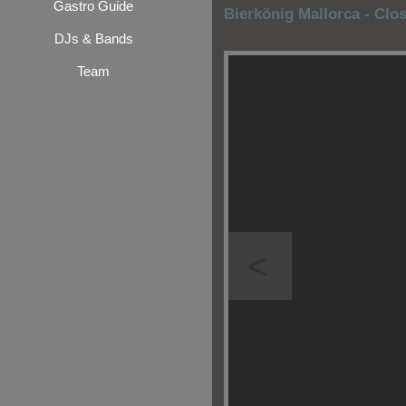
Gastro Guide
Bierkönig Mallorca - Clo
DJs & Bands
Team
<