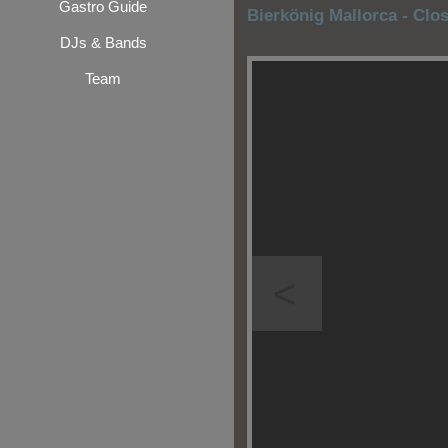
Gastro Guide
Bierkönig Mallorca - Clo
DJs & Bands
Team
<